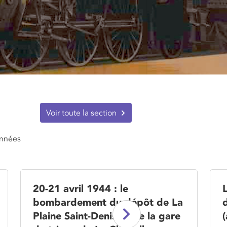
Voir toute la section
onnées
20-21 avril 1944 : le
bombardement du dépôt de La
Plaine Saint-Denis et de la gare
(