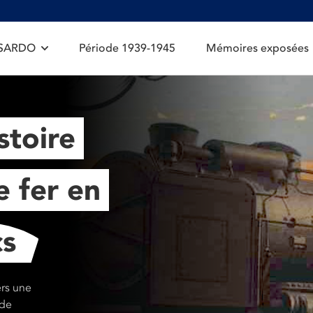
 SARDO
Période 1939-1945
Mémoires exposées
stoire
 fer en
cs
ers une
 de