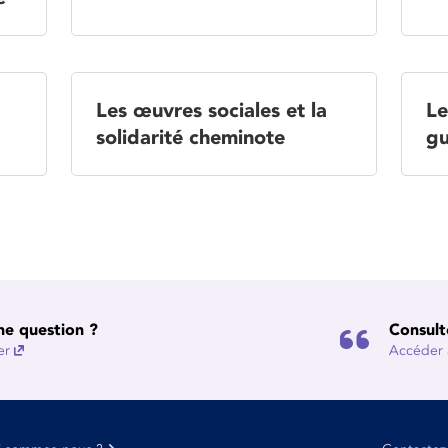
Les œuvres sociales et la
Le
solidarité cheminote
gu
ne question ?
Consult
er
Accéder à