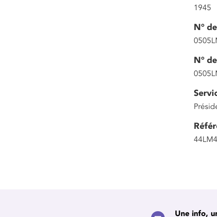
1945
N° de
0505L
N° de
0505L
Servi
Présid
Référ
44LM4
Une info, u