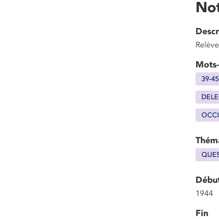
Not
Descr
Relève
Mots-
39-45
DELE
OCC
Thém
QUES
Débu
1944
Fin