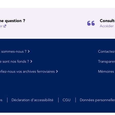
ne question ?
Consult
er
Accéder à
i sommes-nous ?
Contactez
 sont nos fonds ?
Transpare
fiez-nous vos archives ferroviaires
Mémoires
es
Déclaration d'accessibilité
CGU
Données personnelle