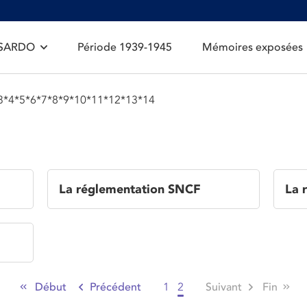
 SARDO
Période 1939-1945
Mémoires exposées
*4*5*6*7*8*9*10*11*12*13*14
La réglementation SNCF
La 
Début
Précédent
1
2
Suivant
Fin