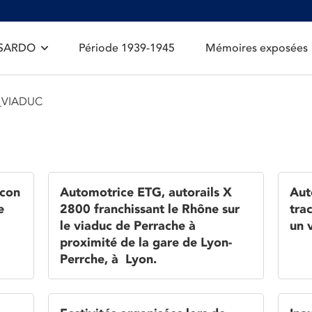
 SARDO
Période 1939-1945
Mémoires exposées
_VIADUC
âcon
Automotrice ETG, autorails X
Aut
e
2800 franchissant le Rhône sur
trac
le viaduc de Perrache à
un 
proximité de la gare de Lyon-
Perrche, à Lyon.