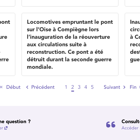
pont
Locomotives empruntant le pont
Ina
sur l’Oise à Compiègne lors
circ
ure
l’inauguration de la réouverture
à C
aux circulations suite à
rec
é
reconstruction. Ce pont a été
des
erre
détruit durant la seconde guerre
gue
mondiale.
Début
Précédent
1
2
3
4
5
Suivant
Fin
ne question ?
Consult
er
Accéder à