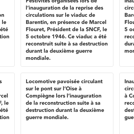
Festivités organisées lors de
Ina
l’inauguration de la reprise des
circ
on
circulations sur le viaduc de
Bar
 le
Barentin, en présence de Marcel
Flo
 été
Flouret, Président de la SNCF, le
5 o
tion
5 octobre 1946. Ce viaduc a été
reco
reconstruit suite à sa destruction
dur
durant la deuxième guerre
mon
mondiale.
s
Locomotive pavoisée circulant
Ina
sur le pont sur l’Oise à
circ
rcel
Compiègne lors l’inauguration
à C
, le
de la reconstruction suite à sa
rec
 été
destruction durant la deuxième
des
tion
guerre mondiale.
gue