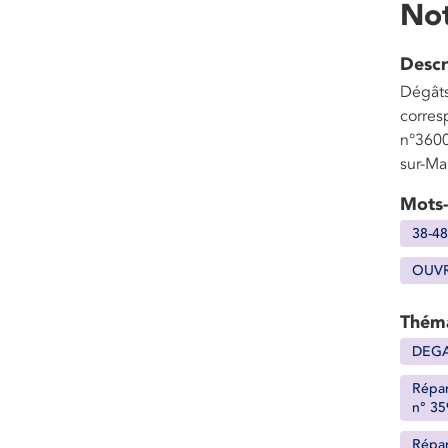
Not
Descr
Dégâts 
corres
n°3600
sur-Ma
Mots-
38-48
OUVR
Thém
DEGA
Répar
n° 35
Répar