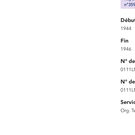
n°359
Débu
1944
Fin
1946
N° de
0111L
N° de
0111L
Servi
Org. T