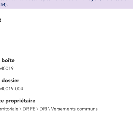
54).
t
 boîte
M0019
 dossier
M0019-004
ce propriétaire
erritoriale \ DR PE \ DRI \ Versements communs