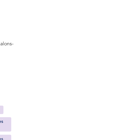
alons-
es
es