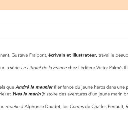
ignant, Gustave Fraipont,
écrivain et illustrateur,
travaille beau
ur la série
Le Littoral de la France
chez l’éditeur Victor Palmé. Il
tels que
André le meunier
(l’enfance du jeune héros dans une p
vie) et
Yves le marin
(histoire des aventures d’un jeune marin bre
mon moulin
d’Alphonse Daudet, les
Contes
de Charles Perrault,
R