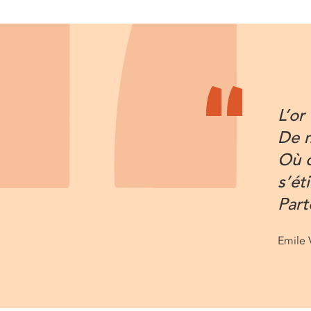
L’or
De m
Où q
s’éti
Part
Emile