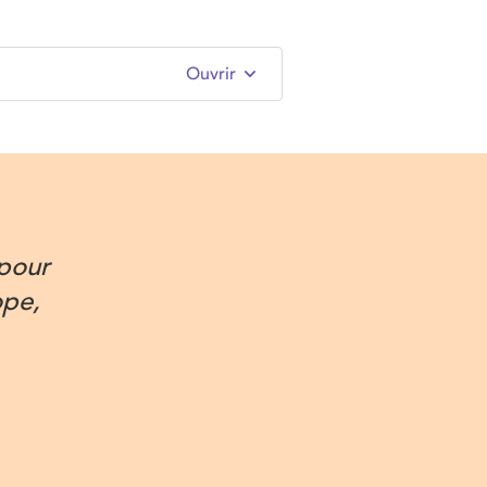
Ouvrir
 pour
ope,