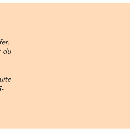
er,
t du
uite
-