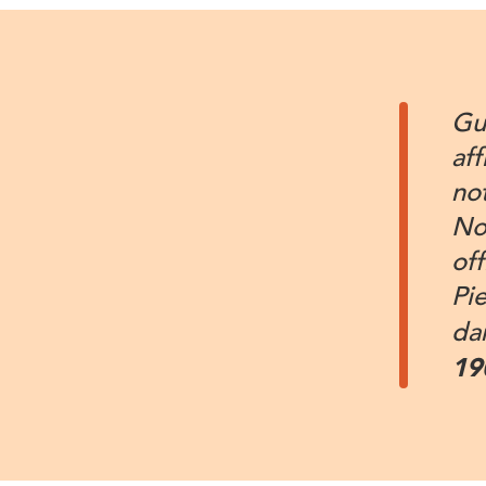
Gu
af
no
No
off
Pi
da
19