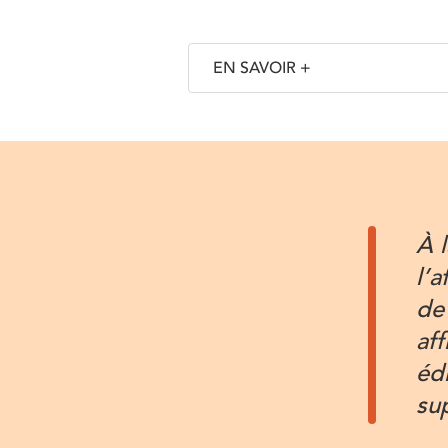
EN SAVOIR +
À l
l’
de
af
éd
su