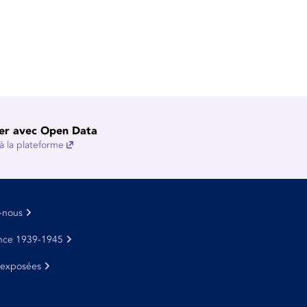
er avec Open Data
 la plateforme
-nous
nce 1939-1945
 exposées