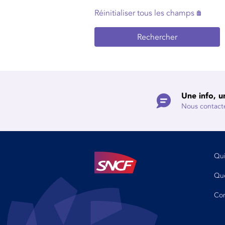
Réinitialiser tous les champs
Rechercher
Une info, u
Nous contact
Qu
Que
Con