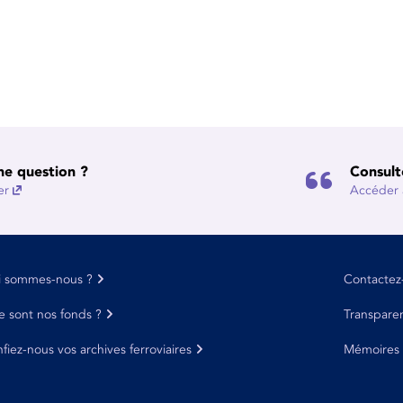
ne question ?
Consult
er
Accéder à
i sommes-nous ?
Contactez
 sont nos fonds ?
Transpare
fiez-nous vos archives ferroviaires
Mémoires