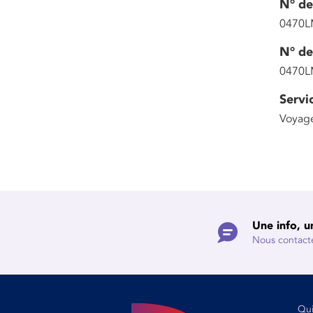
N° de
0470L
N° de
0470L
Servi
Voyage
Une info, u
Nous contact
Qu