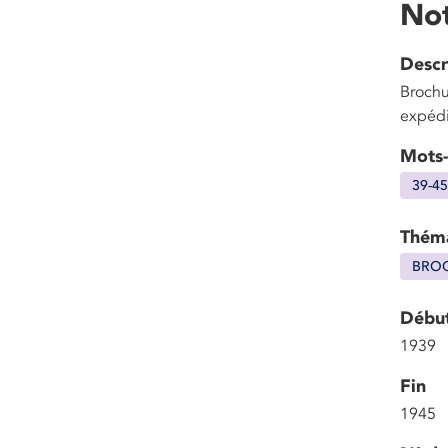
Not
Descr
Brochu
expédi
Mots-
39-45
Thém
BROC
Débu
1939
Fin
1945