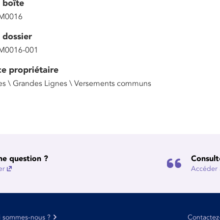
 boîte
M0016
 dossier
M0016-001
ce propriétaire
s \ Grandes Lignes \ Versements communs
ne question ?
Consult
er
Accéder à
i sommes-nous ?
Contactez