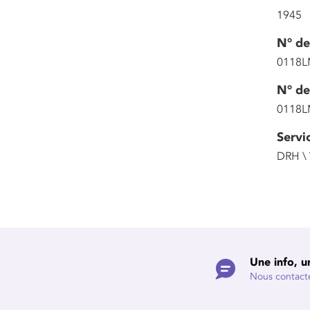
1945
N° de
0118L
N° de
0118L
Servi
DRH \
Une info, u
Nous contact