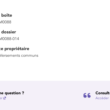
 boîte
M0088
 dossier
M0088-014
ce propriétaire
 Versements communs
ne question ?
Consult
er
Accéder à