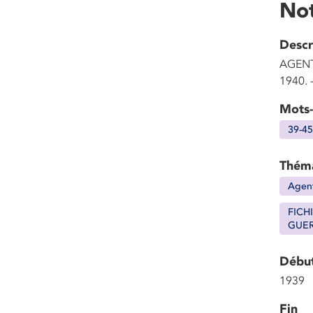
Not
Descr
AGENT
1940. 
Mots-
39-45
Thém
Agent
FICH
GUE
Débu
1939
Fin